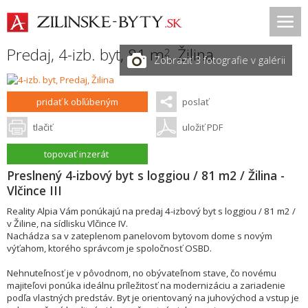
Predaj, 4-izb. byt, 81 m
,
Žilina
2
Zobraziť 3 fotografie v galérii
pridať k obľúbeným
poslať
tlačiť
uložiť PDF
topovať inzerát
Preslnený 4-izbový byt s loggiou / 81 m2 / Žilina -
Vlčince III
Reality Alpia Vám ponúkajú na predaj 4-izbový byt s loggiou / 81 m2 /
v Žiline, na sídlisku Vlčince IV.
Nachádza sa v zateplenom panelovom bytovom dome s novým
výťahom, ktorého správcom je spoločnosť OSBD.
Nehnuteľnosť je v pôvodnom, no obývateľnom stave, čo novému
majiteľovi ponúka ideálnu príležitosť na modernizáciu a zariadenie
podľa vlastných predstáv. Byt je orientovaný na juhovýchod a vstup je