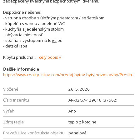
zabezpečený kvalitnými bezpečnostnými dverami.
Dispozičné riešenie:
- vstupná chodba s úložným priestorom / so šatníkom
- kúpeľňa s vaňou a odelené WC
- kuchyňa s jedálenským stolom
- obývacia miestnosť
- spálňa s výstupom na loggiou
- detská izba
K bytu prislúcha
...
celý popis
Ďalšie informácie
https://www.reality-zilina.com/predaj-bytov-byty-novostavby/Preslneny-4izbovy-byt-s-loggiou--81-m2--Zilina--Vlcince-III-37562/?utm_source=areality&utm_medium=xml&utm_term=37562&utm_content=byt&utm_campaign=portaly
Vložené
26. 5. 2026
Číslo inzerátu
AR-02G7-129618 (37562)
Výťah
Áno
Zdroj tepla
teplo z kotolne
Prevažujúca konštrukcia objektu
panelová