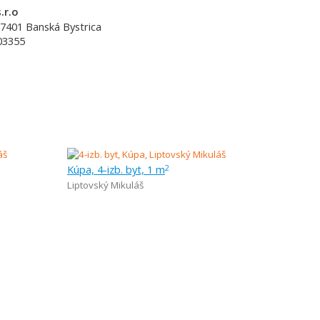
.r.o
7401
Banská Bystrica
03355
Kúpa, 4-izb. byt, 1 m
2
Liptovský Mikuláš