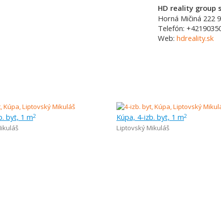
HD reality group s
Horná Mičiná 222
9
Telefón:
+4219035
Web:
hdreality.sk
b. byt, 1 m
Kúpa, 4-izb. byt, 1 m
2
2
ikuláš
Liptovský Mikuláš