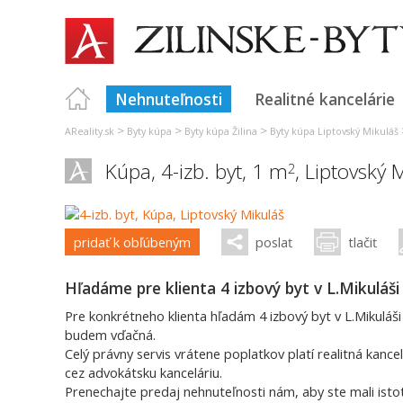
Nehnuteľnosti
Realitné kancelárie
>
>
>
AReality.sk
Byty kúpa
Byty kúpa Žilina
Byty kúpa Liptovský Mikuláš
Kúpa, 4-izb. byt, 1 m
,
Liptovský 
2
pridať k obľúbeným
poslať
tlačiť
Hľadáme pre klienta 4 izbový byt v L.Mikuláši
Pre konkrétneho klienta hľadám 4 izbový byt v L.Mikuláš
budem vďačná.
Celý právny servis vrátene poplatkov platí realitná kanc
cez advokátsku kanceláriu.
Prenechajte predaj nehnuteľnosti nám, aby ste mali isto