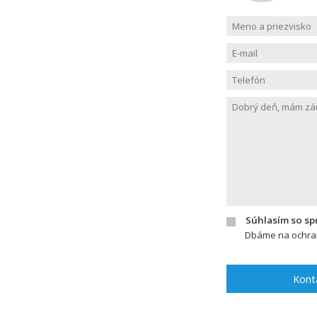
Súhlasím so s
Dbáme na ochran
Kont