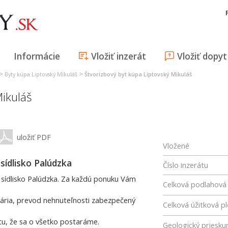
Informácie
Vložiť inzerát
Vložiť dopyt
>
>
Byty kúpa Liptovský Mikuláš
Štvorizbový byt kúpa Liptovský Mikuláš
Mikuláš
uložiť PDF
Vložené
 sídlisko Palúdzka
Číslo inzerátu
i sídlisko Palúdzka. Za každú ponuku Vám
Celková podlahová
elária, prevod nehnuteľnosti zabezpečený
Celková úžitková p
tu, že sa o všetko postaráme.
Geologický priesk