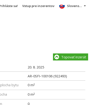
Prihláste sa!
Vstup pre inzerentov
Slovensky
Topovať inzerát
20. 8. 2025
AR-0SFI-100106 (922493)
 plocha bytu
0 m
2
locha
0 m
2
um
0