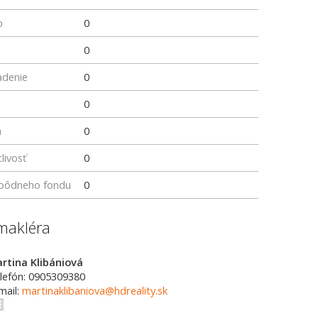
p
0
0
adenie
0
0
a
0
livosť
0
z pôdneho fondu
0
makléra
rtina Klibániová
lefón: 0905309380
mail:
martinaklibaniova@hdreality.sk