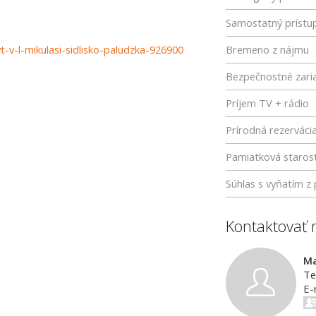
Samostatný prístu
t-v-l-mikulasi-sidlisko-paludzka-926900
Bremeno z nájmu
Bezpečnostné zari
Príjem TV + rádio
Prírodná rezerváci
Pamiatková starost
Súhlas s vyňatím 
Kontaktovať 
Ma
Te
E-