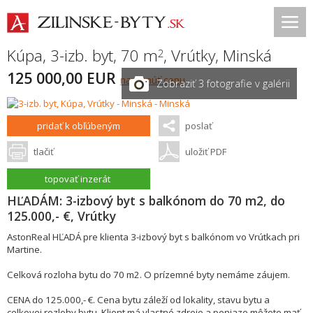
Kúpa, 3-izb. byt, 70 m
,
Vrútky
,
Minská
2
125 000,00 EUR
navrhnúť cenu
Zobraziť 3 fotografie v galérii
pridať k obľúbeným
poslať
tlačiť
uložiť PDF
topovať inzerát
HĽADÁM: 3-izbový byt s balkónom do 70 m2, do
125.000,- €, Vrútky
AstonReal HĽADÁ pre klienta 3-izbový byt s balkónom vo Vrútkach pri
Martine.
Celková rozloha bytu do 70 m2. O prízemné byty nemáme záujem.
CENA do 125.000,- €. Cena bytu záleží od lokality, stavu bytu a
celkovej rozlohy bytu. Klient má vlastné zdroje a peniaze môžete mať