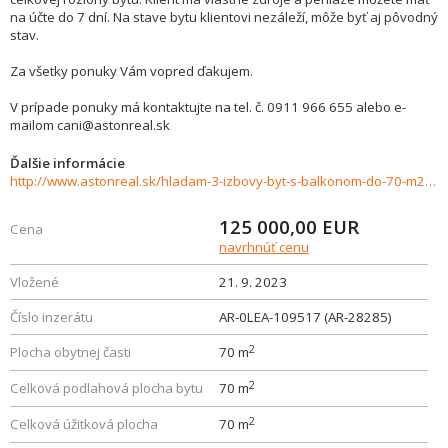
na účte do 7 dní. Na stave bytu klientovi nezáleží, môže byť aj pôvodný
stav.
Za všetky ponuky Vám vopred ďakujem.
V prípade ponuky má kontaktujte na tel. č. 0911 966 655 alebo e-
mailom cani@astonreal.sk
Ďalšie informácie
http://www.astonreal.sk/hladam-3-izbovy-byt-s-balkonom-do-70-m2-do-125-000-vrutky-762525
125 000,00
EUR
Cena
navrhnúť cenu
Vložené
21. 9. 2023
Číslo inzerátu
AR-0LEA-109517 (AR-28285)
2
Plocha obytnej časti
70 m
2
Celková podlahová plocha bytu
70 m
2
Celková úžitková plocha
70 m