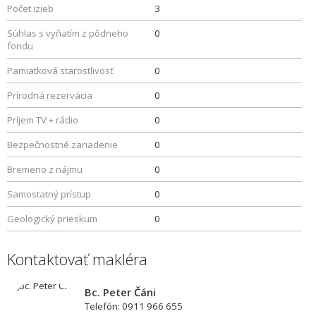
Počet izieb
3
Súhlas s vyňatím z pôdneho
0
fondu
Pamiatková starostlivosť
0
Prírodná rezervácia
0
Príjem TV + rádio
0
Bezpečnostné zariadenie
0
Bremeno z nájmu
0
Samostatný prístup
0
Geologický prieskum
0
Kontaktovať makléra
Bc. Peter Čáni
Telefón: 0911 966 655