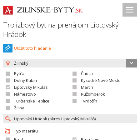
Trojizbový byt na prenájom Liptovský
Hrádok
Uložiť toto hladanie
Žilinský
Bytča
Čadca
Dolný Kubín
Kysucké Nové Mesto
Liptovský Mikuláš
Martin
Námestovo
Ružomberok
Turčianske Teplice
Tvrdošín
Žilina
Typ inzerátu
Predaj
Prenájom