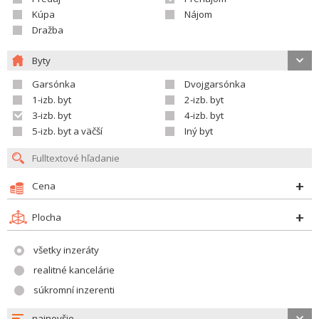
Kúpa
Nájom
Dražba
Byty
Garsónka
Dvojgarsónka
1-izb. byt
2-izb. byt
3-izb. byt
4-izb. byt
5-izb. byt a väčší
Iný byt
Cena
Plocha
všetky inzeráty
realitné kancelárie
súkromní inzerenti
najnovšie