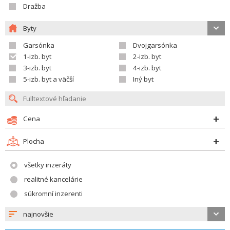
Dražba
Byty
Garsónka
Dvojgarsónka
1-izb. byt
2-izb. byt
3-izb. byt
4-izb. byt
5-izb. byt a väčší
Iný byt
Cena
Plocha
všetky inzeráty
realitné kancelárie
súkromní inzerenti
najnovšie