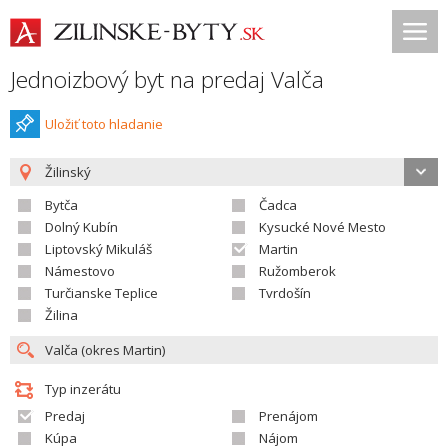
Jednoizbový byt na predaj Valča
Uložiť toto hladanie
Žilinský
Bytča
Čadca
Dolný Kubín
Kysucké Nové Mesto
Liptovský Mikuláš
Martin
Námestovo
Ružomberok
Turčianske Teplice
Tvrdošín
Žilina
Typ inzerátu
Predaj
Prenájom
Kúpa
Nájom