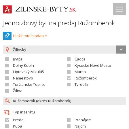
Jednoizbový byt na predaj Ružomberok
Uložiť toto hladanie
Žilinský
Bytča
Čadca
Dolný Kubín
Kysucké Nové Mesto
Liptovský Mikuláš
Martin
Námestovo
Ružomberok
Turčianske Teplice
Tvrdošín
Žilina
Typ inzerátu
Predaj
Prenájom
Kúpa
Nájom