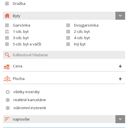
Dražba
Byty
Garsónka
Dvojgarsónka
1-izb. byt
2-izb. byt
3-izb. byt
4-izb. byt
5-izb. byt a väčší
Iný byt
Cena
Plocha
všetky inzeráty
realitné kancelárie
súkromní inzerenti
najnovšie