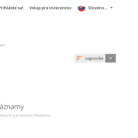
Prihláste sa!
Vstup pre inzerentov
Slovensky
plá
najnovšie
 záznamy
iektoré parametre hľadania.