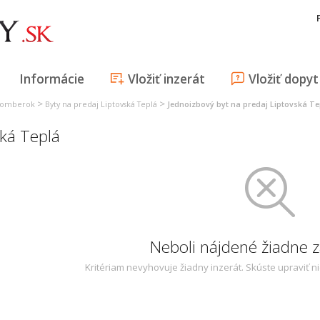
Informácie
Vložiť inzerát
Vložiť dopyt
>
>
užomberok
Byty na predaj Liptovská Teplá
Jednoizbový byt na predaj Liptovská Te
ská Teplá
Neboli nájdené žiadne
Kritériam nevyhovuje žiadny inzerát. Skúste upraviť n