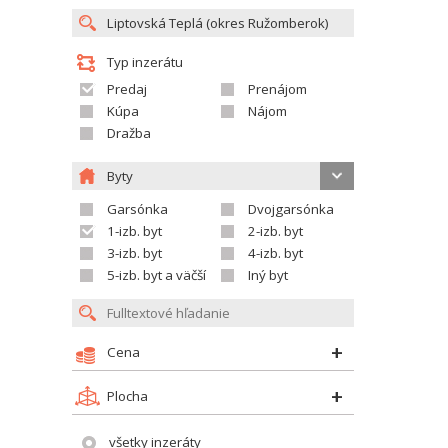
Typ inzerátu
Predaj
Prenájom
Kúpa
Nájom
Dražba
Byty
Garsónka
Dvojgarsónka
1-izb. byt
2-izb. byt
3-izb. byt
4-izb. byt
5-izb. byt a väčší
Iný byt
Cena
Plocha
všetky inzeráty