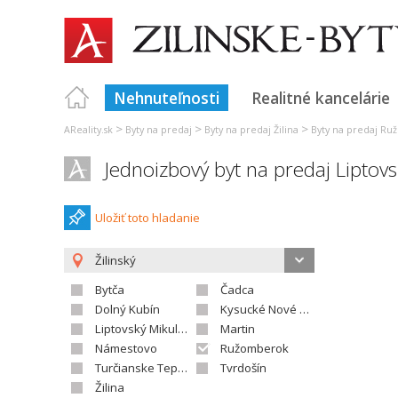
Nehnuteľnosti
Realitné kancelárie
>
>
>
AReality.sk
Byty na predaj
Byty na predaj Žilina
Byty na predaj R
Jednoizbový byt na predaj Liptov
Uložiť toto hladanie
Žilinský
Bytča
Čadca
Dolný Kubín
Kysucké Nové Mesto
Liptovský Mikuláš
Martin
Námestovo
Ružomberok
Turčianske Teplice
Tvrdošín
Žilina