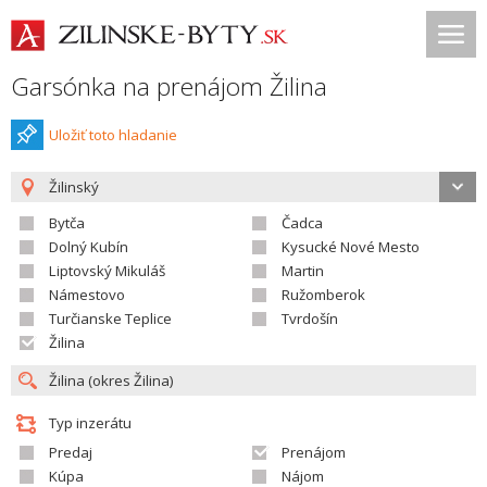
Garsónka na prenájom Žilina
Uložiť toto hladanie
Žilinský
Bytča
Čadca
Dolný Kubín
Kysucké Nové Mesto
Liptovský Mikuláš
Martin
Námestovo
Ružomberok
Turčianske Teplice
Tvrdošín
Žilina
Typ inzerátu
Predaj
Prenájom
Kúpa
Nájom