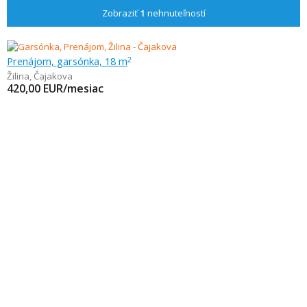
Zobraziť
1
nehnuteľností
Prenájom, garsónka, 18 m
2
Žilina
,
Čajakova
420,00
EUR/mesiac