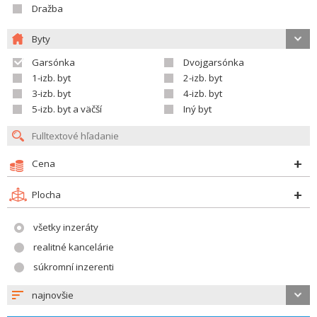
Dražba
Byty
Garsónka
Dvojgarsónka
1-izb. byt
2-izb. byt
3-izb. byt
4-izb. byt
5-izb. byt a väčší
Iný byt
Cena
Plocha
všetky inzeráty
realitné kancelárie
súkromní inzerenti
najnovšie