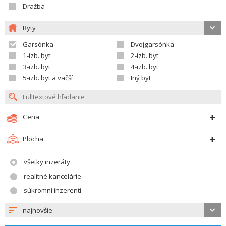
Dražba
Byty
Garsónka
Dvojgarsónka
1-izb. byt
2-izb. byt
3-izb. byt
4-izb. byt
5-izb. byt a väčší
Iný byt
Cena
Plocha
všetky inzeráty
realitné kancelárie
súkromní inzerenti
najnovšie