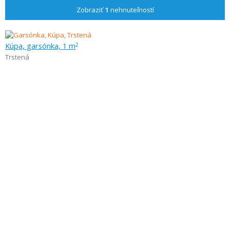
Zobraziť
1
nehnuteľností
Kúpa, garsónka, 1 m
2
Trstená