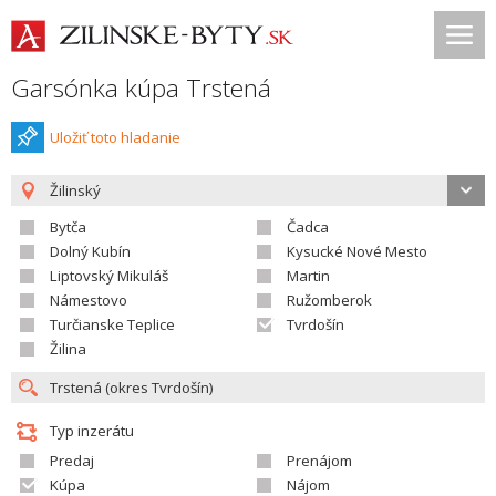
Garsónka kúpa Trstená
Uložiť toto hladanie
Žilinský
Bytča
Čadca
Dolný Kubín
Kysucké Nové Mesto
Liptovský Mikuláš
Martin
Námestovo
Ružomberok
Turčianske Teplice
Tvrdošín
Žilina
Typ inzerátu
Predaj
Prenájom
Kúpa
Nájom