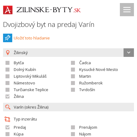
Dvojizbový byt na predaj Varín
Uložiť toto hladanie
Žilinský
Bytča
Čadca
Dolný Kubín
Kysucké Nové Mesto
Liptovský Mikuláš
Martin
Námestovo
Ružomberok
Turčianske Teplice
Tvrdošín
Žilina
Typ inzerátu
Predaj
Prenájom
Kúpa
Nájom