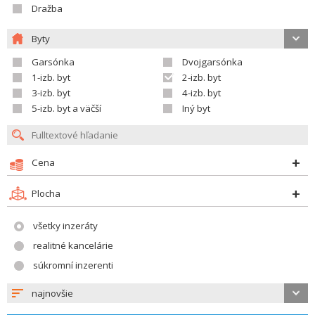
Dražba
Byty
Garsónka
Dvojgarsónka
1-izb. byt
2-izb. byt
3-izb. byt
4-izb. byt
5-izb. byt a väčší
Iný byt
Cena
Plocha
všetky inzeráty
realitné kancelárie
súkromní inzerenti
najnovšie