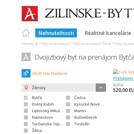
Nehnuteľnosti
Realitné kancelárie
>
>
>
AReality.sk
Byty na prenájom
Byty na prenájom Žilina
Byty na pre
Dvojizbový byt na prenájom Bytč
Uložiť toto hladanie
Prenájom, 
Bytča
Žilinský
520,00
E
Bytča
Čadca
Dolný Kubín
Kysucké Nové Mesto
Liptovský Mikuláš
Martin
Námestovo
Ružomberok
Turčianske Teplice
Tvrdošín
Žilina