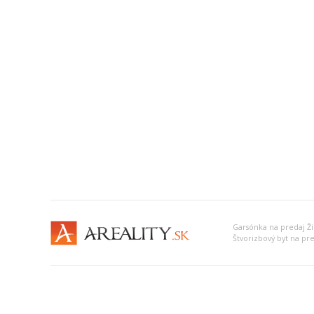
Garsónka na predaj Ži
Štvorizbový byt na pre