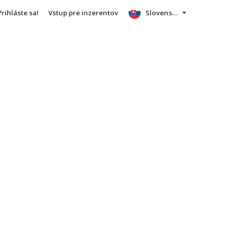
Prihláste sa!
Vstup pre inzerentov
Slovensky