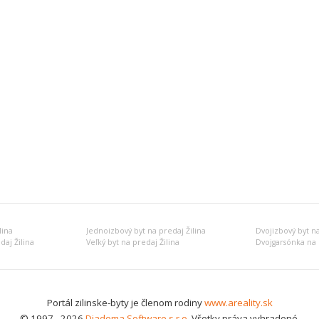
lina
Jednoizbový byt na predaj Žilina
Dvojizbový byt na
daj Žilina
Veľký byt na predaj Žilina
Dvojgarsónka na 
Portál zilinske-byty je členom rodiny
www.areality.sk
© 1997 - 2026
Diadema Software s.r.o.
Všetky práva vyhradené.